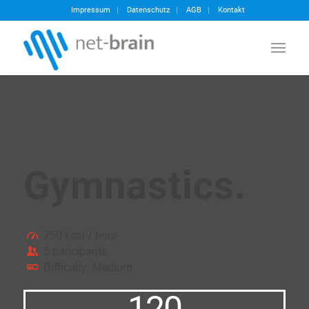
Impressum
Datenschutz
AGB
Kontakt
Gymnastics
.
750 kcal / hour
5 paricipants
Difficulty: Medium
120